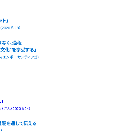
ット」
20.８.18）
ではなく、過程
の“文化”を享受する」
ィエンポ サンティアゴ・
へ」
ん（2020.6.24）
通販を通して伝える
」