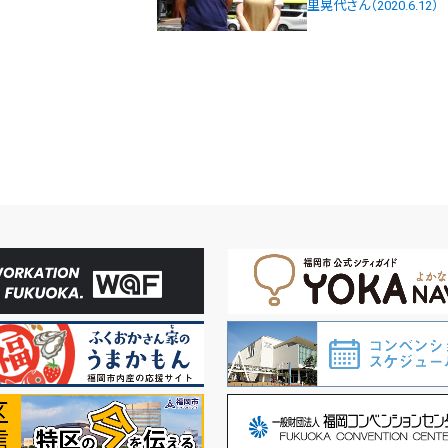
里晃代さん（2020.6.12）