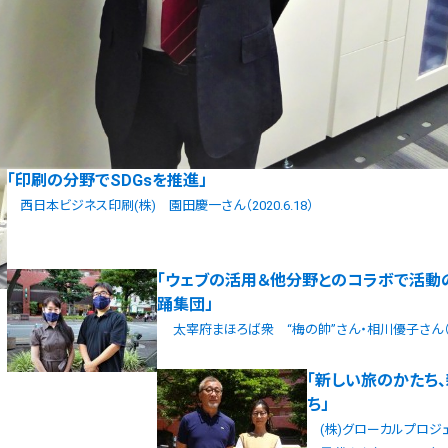
「印刷の分野でSDGsを推進」
西日本ビジネス印刷(株) 園田慶一さん（2020.6.18）
「ウェブの活用＆他分野とのコラボで活動
踊集団」
太宰府まほろば衆 “梅の帥”さん・相川優子さん（202
「新しい旅のかたち
ち」
(株)グローカルプロジ