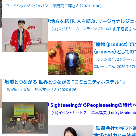
フードハッカソンジャパン 栗田真二郎さん（2020.10.30）
「地方を結び、人を結ぶ、リージョナルジェ
(株)フジドリームエアラインズ（FDA） 山下隆紀さん（20
「産物（product）
（process）として
ラテン文化センター・テ
エレーラさん（2020.7.27）
「地域とつながる 世界とつながる “コミュニティホステル” 」
WeBase 博多 髙木友子さん（2020.6.26）
「SightseeingからPeopleseeingの時代
(株)イベントサービス 森本福夫（Lucky Morimoto）さ
「鉄道会社がギフト
地域の魅力と一体感