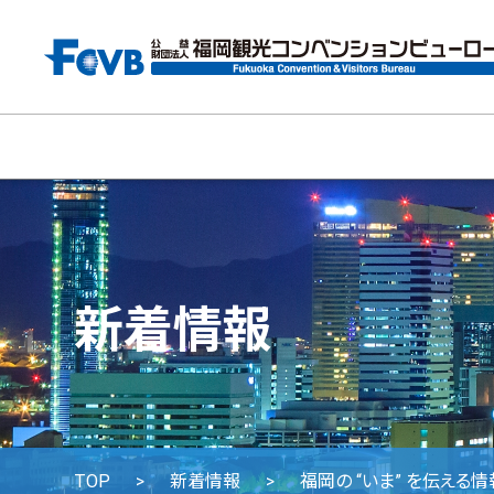
新着情報
TOP
新着情報
福岡の “いま” を伝える