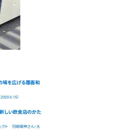
の場を広げる覆面和
0.6.15）
、新しい飲食店のかた
ェクト 河﨑靖伸さん・大